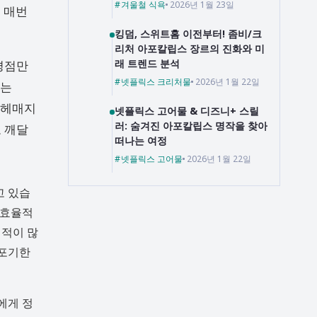
겨울철 식욕
2026년 1월 23일
는 매번
킹덤, 스위트홈 이전부터! 좀비/크
리처 아포칼립스 장르의 진화와 미
래 트렌드 분석
평점만
넷플릭스 크리처물
2026년 1월 22일
에는
 헤매지
넷플릭스 고어물 & 디즈니+ 스릴
러: 숨겨진 아포칼립스 명작을 찾아
 깨달
떠나는 여정
넷플릭스 고어물
2026년 1월 22일
고 있습
 효율적
 적이 많
 포기한
에게 정