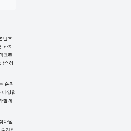
콘텐츠'
. 하지
 랭크된
급상승하
는 순위
는 다양합
 가볍게
 찾아낼
 숨겨진