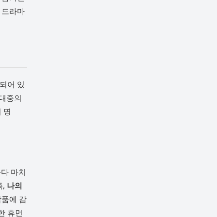
 드라마
되어 있
 대중의
 명
마다 마치
즉,
나의
작품에 감
한 휴먼