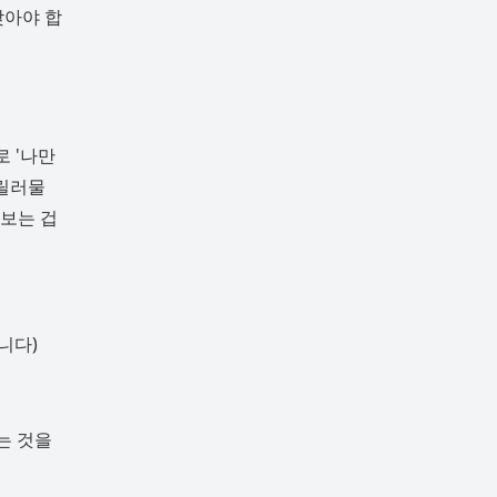
찾아야 합
로 '나만
스릴러물
보는 겁
니다)
는 것을