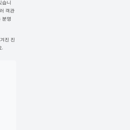
 있습니
흘러 객관
은 분명
숨겨진 진
.