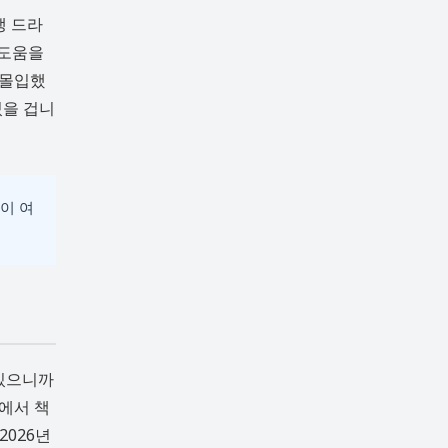
생 드라
 도움을
 몰입했
있을 겁니
이 여
 있으니까
에서 책
2026년