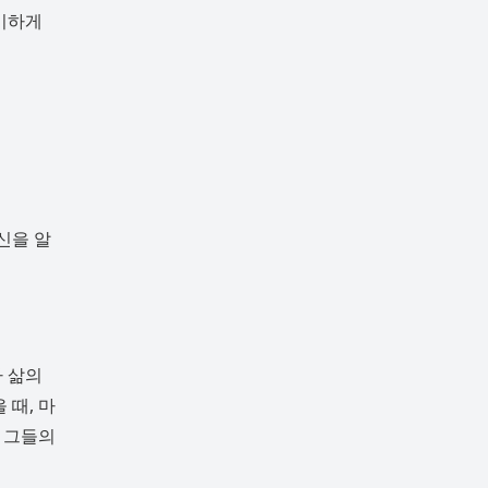
낭비하게
신을 알
아 삶의
 때, 마
, 그들의