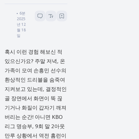
세이헬로
6
분 소요
2025
년 12
월 18
일
혹시 이런 경험 해보신 적
있으신가요? 주말 저녁, 온
가족이 모여 손흥민 선수의
환상적인 드리블을 숨죽여
지켜보고 있는데, 결정적인
골 장면에서 화면이 뚝 끊
기거나 화질이 갑자기 깨져
버리는 순간! 아니면 KBO
리그 명승부, 9회 말 2아웃
만루 상황에서 역전 홈런이