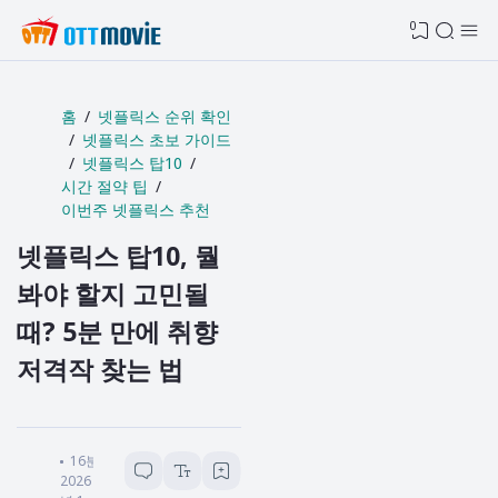
0
홈
넷플릭스 순위 확인
넷플릭스 초보 가이드
넷플릭스 탑10
시간 절약 팁
이번주 넷플릭스 추천
넷플릭스 탑10, 뭘
봐야 할지 고민될
때? 5분 만에 취향
저격작 찾는 법
세이헬로
16
분 소요
2026